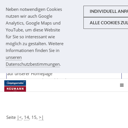
Neben notwendigen Cookies
INDIVIDUELL ANP
nutzen wir auch Google
Analytics, Google Maps und
ALLE COOKIES ZU
Gästebuch
YouTube, um diese Website
für Sie so interessant wie
möglich zu gestalten. Weitere
Informationen finden Sie in
Caro
schrieb am 16.07.2012 um 18:33 Uhr:
unseren
Liebe Campinggäste
Datenschutzbestimmungen
.
Herzlich Willkommen
auf unserer Homepage
Wir würden uns über zahlreiche Einträge unserer Gäste
freuen !!
Seite
|<
,
14
, 15,
>|